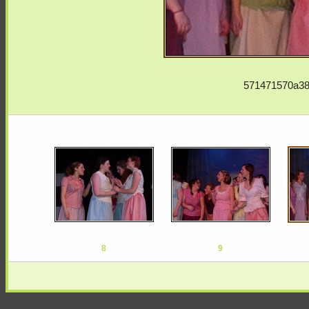
571471570a38
8
9