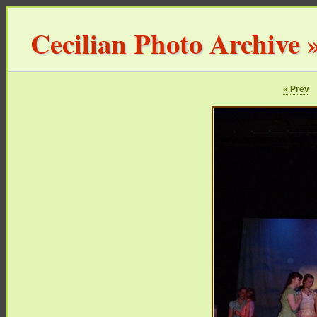
Cecilian Photo Archive
« Prev